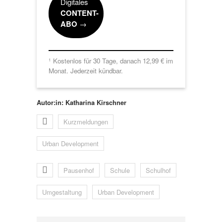
Digitales
CONTENT-
ABO
→
Kostenlos für 30 Tage, danach 12,99 € im
1
Monat. Jederzeit kündbar.
Autor:in: Katharina Kirschner
Kurzmeldungen
Urban Development
Pausenhof
Schule
Schulhof
Umgestaltung
Urban Development