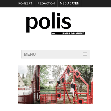
KONZEPT
REDAKTION
MEDIADATEN
NEWSLETTER
POLIS KEYNOTES
KONTAKT
DATENSCHUTZ
IMPRESSUM
MENU