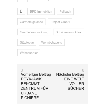
BPD Immobilien
Fellbach
Gärtnereigelände
Project GmbH
Quartiersentwicklung
Schönemann Areal
Städtebau
Wohnbebauung
Wohnquartier
Vorheriger Beitrag
Nächster Beitrag
REYKJAVIK
EINE WELT
BEKOMMT
VOLLER
ZENTRUM FÜR
BÜCHER
URBANE
PIONIERE