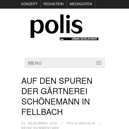
KONZEPT
REDAKTION
MEDIADATEN
NEWSLETTER
POLIS KEYNOTES
KONTAKT
DATENSCHUTZ
IMPRESSUM
MENU
AUF DEN SPUREN
DER GÄRTNEREI
SCHÖNEMANN IN
FELLBACH
21. DEZEMBER 2016
/
POLIS MAGAZIN
/
KEINE KOMMENTARE