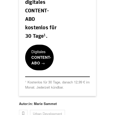
digitales
CONTENT-
ABO
kostenlos für
1
30 Tage
.
Digitales
CONTENT-
ABO
→
Kostenlos für 30 Tage, danach 12,99 € im
1
Monat. Jederzeit kündbar.
Autor:in: Marie Sammet
Urban Development