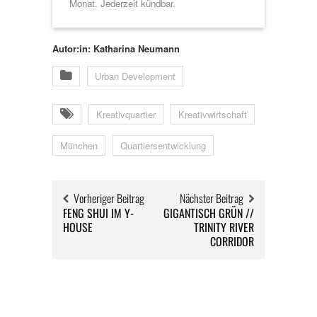
Monat. Jederzeit kündbar.
Autor:in: Katharina Neumann
Urban Development
Kreativquartier
Kreativwirtschaft
München
Quartiersentwicklung
Vorheriger Beitrag
Nächster Beitrag
FENG SHUI IM Y-
GIGANTISCH GRÜN //
HOUSE
TRINITY RIVER
CORRIDOR