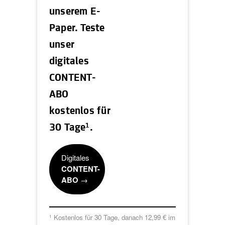
unserem E-
Paper. Teste
unser
digitales
CONTENT-
ABO
kostenlos für
1
30 Tage
.
Digitales
CONTENT-
ABO
→
Kostenlos für 30 Tage, danach 12,99 € im
1