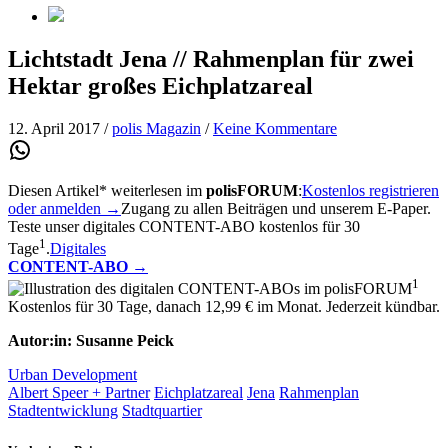
Lichtstadt Jena // Rahmenplan für zwei
Hektar großes Eichplatzareal
12. April 2017
/
polis Magazin
/
Keine Kommentare
Diesen Artikel* weiterlesen im
polisFORUM
:
Kostenlos registrieren
oder anmelden →
Zugang zu allen Beiträgen und unserem E-Paper.
Teste unser digitales CONTENT-ABO kostenlos für 30
1
Tage
.
Digitales
CONTENT-ABO
→
1
Kostenlos für 30 Tage, danach 12,99 € im Monat. Jederzeit kündbar.
Autor:in: Susanne Peick
Urban Development
Albert Speer + Partner
Eichplatzareal
Jena
Rahmenplan
Stadtentwicklung
Stadtquartier