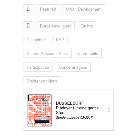
Featured
Urban Development
Bürgerbeteiligung
Dichte
Düsseldorf
KAP
Konrad-Adenauer-Platz
metro.polis
Partizipation
Sonderausgabe
Stadtentwicklung
DÜSSELDORF
Plädoyer für eine ganze
Stadt
Sonderausgabe 03/2017