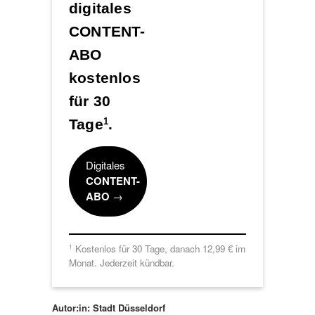
digitales
CONTENT-
ABO
kostenlos
für 30
Tage
.
1
Digitales
CONTENT-
ABO
→
Kostenlos für 30 Tage, danach 12,99 € im
1
Monat. Jederzeit kündbar.
Autor:in: Stadt Düsseldorf