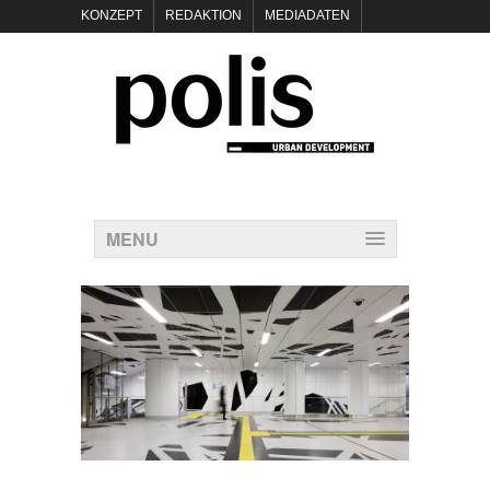
KONZEPT
REDAKTION
MEDIADATEN
NEWSLETTER
POLIS KEYNOTES
KONTAKT
DATENSCHUTZ
IMPRESSUM
MENU