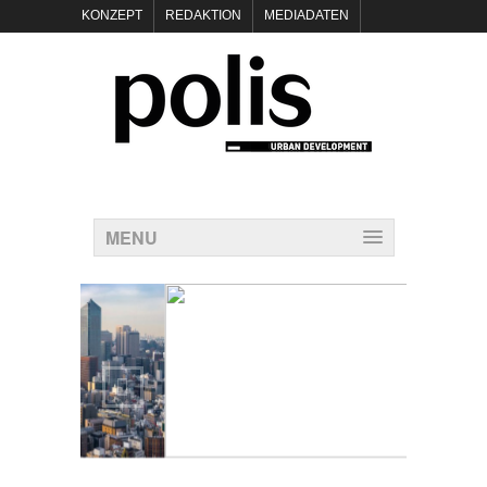
KONZEPT
REDAKTION
MEDIADATEN
NEWSLETTER
POLIS KEYNOTES
KONTAKT
DATENSCHUTZ
IMPRESSUM
MENU