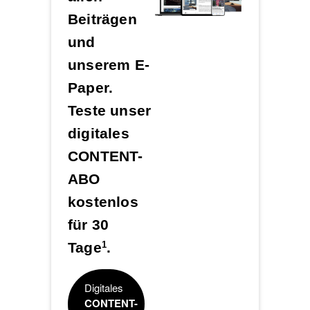
Beiträgen
und
unserem E-
Paper.
Teste unser
digitales
CONTENT-
ABO
kostenlos
für 30
Tage
.
1
Digitales
CONTENT-