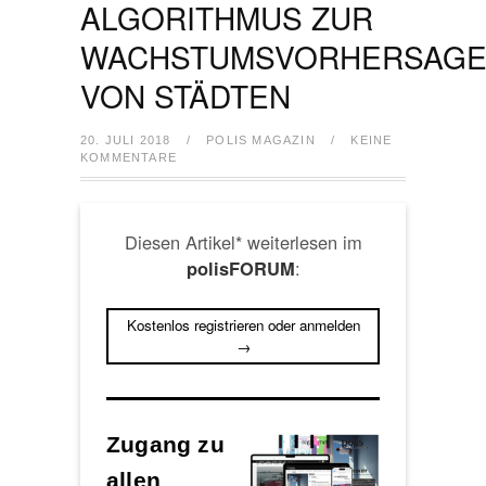
ALGORITHMUS ZUR
WACHSTUMSVORHERSAG
VON STÄDTEN
20. JULI 2018
/
POLIS MAGAZIN
/
KEINE
KOMMENTARE
Diesen Artikel* weiterlesen im
:
polisFORUM
Kostenlos registrieren oder anmelden
→
Zugang zu
allen