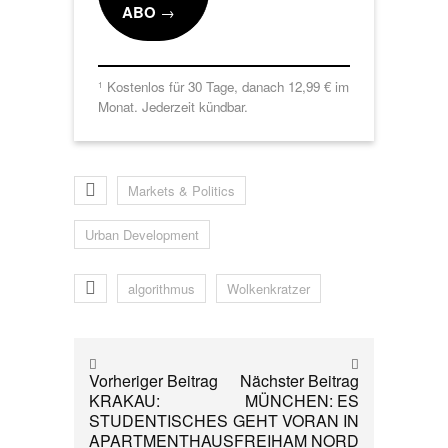
ABO
→
Kostenlos für 30 Tage, danach 12,99 € im
1
Monat. Jederzeit kündbar.
Markets & Politics
Urban Development
algorithmus
Wolkenkratzer
Vorheriger Beitrag
Nächster Beitrag
KRAKAU:
MÜNCHEN: ES
STUDENTISCHES
GEHT VORAN IN
APARTMENTHAUS
FREIHAM NORD