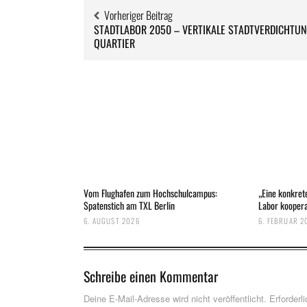
Vorheriger Beitrag
STADTLABOR 2050 – VERTIKALE STADTVERDICHTUN
QUARTIER
Vom Flughafen zum Hochschulcampus:
„Eine konkrete
Spatenstich am TXL Berlin
Labor koopera
6. AUGUST 2026
6. FEBRUAR 2
Schreibe einen Kommentar
Deine E-Mail-Adresse wird nicht veröffentlicht.
Erforderl