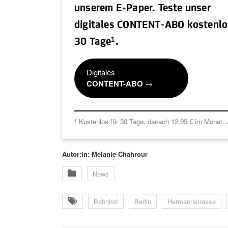
unserem E-Paper. Teste unser
digitales CONTENT-ABO kostenlo
1
30 Tage
.
Digitales
CONTENT-ABO
→
Kostenlos für 30 Tage, danach 12,99 € im Monat. J
1
Autor:in: Melanie Chahrour
News
Bahnhof
Berlin
Hermannstrasse