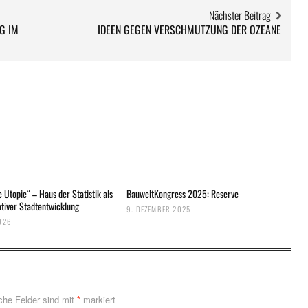
Nächster Beitrag
G IM
IDEEN GEGEN VERSCHMUTZUNG DER OZEANE
 Utopie“ – Haus der Statistik als
BauweltKongress 2025: Reserve
tiver Stadtentwicklung
9. DEZEMBER 2025
026
iche Felder sind mit
*
markiert