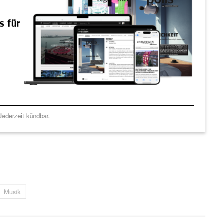
s für
ederzeit kündbar.
Musik