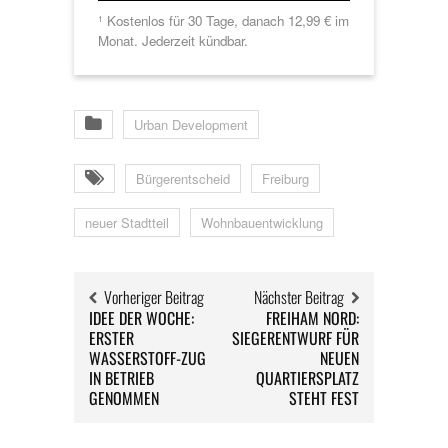
Kostenlos für 30 Tage, danach 12,99 € im
1
Monat. Jederzeit kündbar.
Urban Development
Bürgerentscheid
Freiburg
neuer Stadtteil
Wohnbauentwicklung
Vorheriger Beitrag
Nächster Beitrag
IDEE DER WOCHE:
FREIHAM NORD:
ERSTER
SIEGERENTWURF FÜR
WASSERSTOFF-ZUG
NEUEN
IN BETRIEB
QUARTIERSPLATZ
GENOMMEN
STEHT FEST