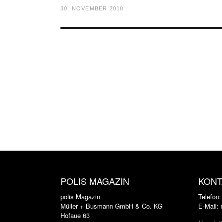
30. NOVEMBER 2018
POLIS MAGAZIN
KONT
polis Magazin
Telefon
Müller + Busmann GmbH & Co. KG
E-Mail:
Hofaue 63