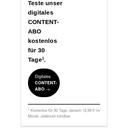
Teste unser
digitales
CONTENT-
ABO
kostenlos
für 30
Tage
.
1
Digitales
CONTENT-
ABO
→
Kostenlos für 30 Tage, danach 12,99 € im
1
Monat. Jederzeit kündbar.