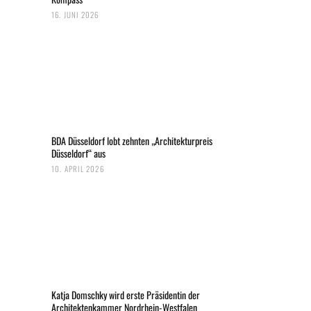
16. JUNI 2026
BDA Düsseldorf lobt zehnten „Architekturpreis
Düsseldorf“ aus
10. APRIL 2026
Katja Domschky wird erste Präsidentin der
Architektenkammer Nordrhein-Westfalen