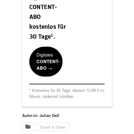
CONTENT-
ABO
kostenlos für
1
30 Tage
.
Digitales
CONTENT-
ABO
→
Kostenlos für 30 Tage, danach 12,99 € im
1
Monat. Jederzeit kündbar.
Autor:in: Julian Dell
Smart & Green