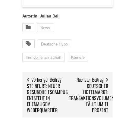
Autor:in: Julian Dell
News
Deutsche Hypo
Immobilienwirtschaft
Karriere
Vorheriger Beitrag
Nächster Beitrag
STEINFURT: NEUER
DEUTSCHER
GESUNDHEITSCAMPUS
HOTELMARKT:
ENTSTEHT IN
TRANSAKTIONSVOLUMEN
EHEMALIGEM
FÄLLT UM 11
WEBERQUARTIER
PROZENT