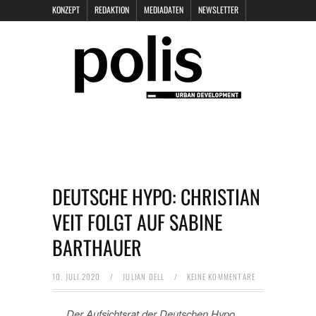
KONZEPT
REDAKTION
MEDIADATEN
NEWSLETTER
POLIS KEYNOTES
KONTAKT
DATENSCHUTZ
IMPRESSUM
DEUTSCHE HYPO: CHRISTIAN
VEIT FOLGT AUF SABINE
BARTHAUER
10. JULI 2020
/
JULIAN DELL
/
KEINE KOMMENTARE
Der Aufsichtsrat der Deutschen Hypo