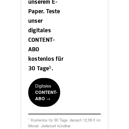
unserem E-
Paper. Teste
unser
digitales
CONTENT-
ABO
kostenlos für
1
30 Tage
.
Digitales
CONTENT-
ABO
→
Kostenlos für 30 Tage, danach 12,99 € im
1
Monat. Jederzeit kündbar.