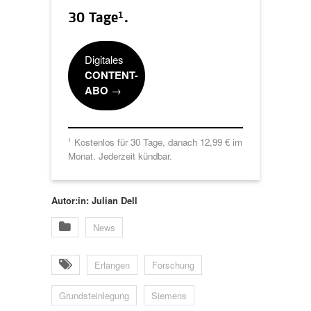
1
30 Tage
.
Digitales
CONTENT-
ABO
→
Kostenlos für 30 Tage, danach 12,99 € im
1
Monat. Jederzeit kündbar.
Autor:in: Julian Dell
News
Erlangen
Forschung
Grundsteinlegung
Siemens