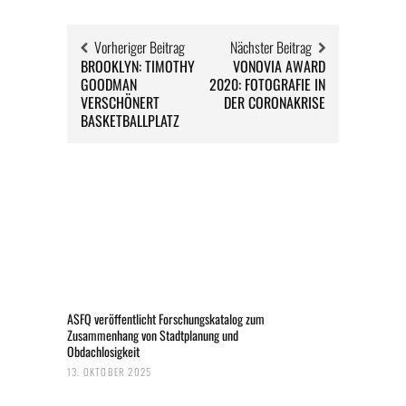
Vorheriger Beitrag
Nächster Beitrag
BROOKLYN: TIMOTHY
VONOVIA AWARD
GOODMAN
2020: FOTOGRAFIE IN
VERSCHÖNERT
DER CORONAKRISE
BASKETBALLPLATZ
ASFQ veröffentlicht Forschungskatalog zum
Zusammenhang von Stadtplanung und
Obdachlosigkeit
13. OKTOBER 2025