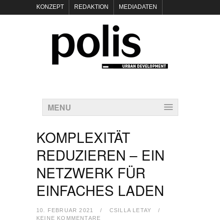
KONZEPT
REDAKTION
MEDIADATEN
NEWSLETTER
POLIS KEYNOTES
KONTAKT
DATENSCHUTZ
IMPRESSUM
MENU
KOMPLEXITÄT
REDUZIEREN – EIN
NETZWERK FÜR
EINFACHES LADEN
10. FEBRUAR 2021
/
CSILLA LETAY
/
KEINE KOMMENTARE