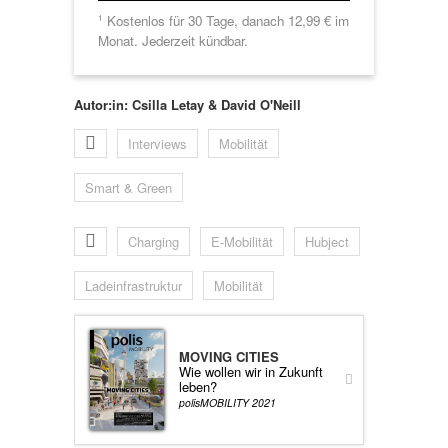
Kostenlos für 30 Tage, danach 12,99 € im
1
Monat. Jederzeit kündbar.
Autor:in: Csilla Letay & David O'Neill
Interviews
Mobilität
Smart & Green
Charging
E-Mobilität
Hubject
Ladeinfrastruktur
Mobilität
MOVING CITIES
Wie wollen wir in Zukunft
leben?
polisMOBILITY 2021