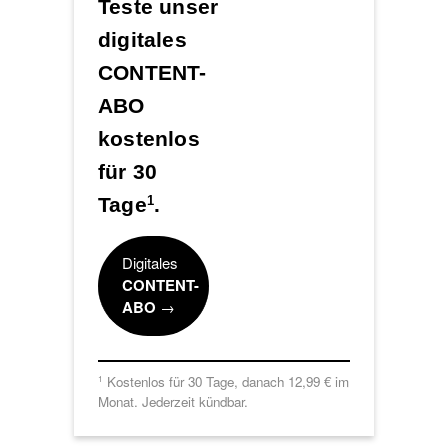
Teste unser
digitales
CONTENT-
ABO
kostenlos
für 30
Tage
.
1
Digitales
CONTENT-
ABO
→
Kostenlos für 30 Tage, danach 12,99 € im
1
Monat. Jederzeit kündbar.