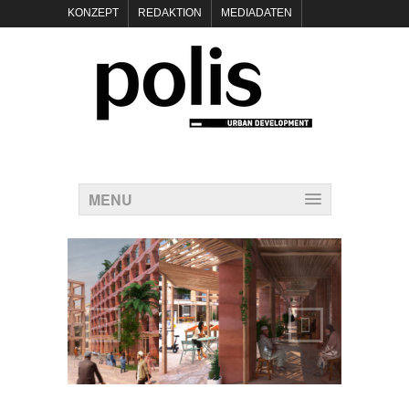
KONZEPT
REDAKTION
MEDIADATEN
NEWSLETTER
POLIS KEYNOTES
KONTAKT
DATENSCHUTZ
IMPRESSUM
MENU