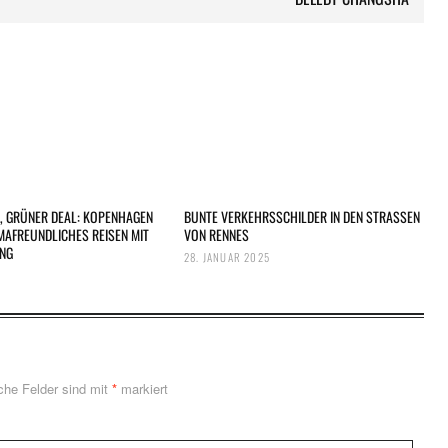
, GRÜNER DEAL: KOPENHAGEN
BUNTE VERKEHRSSCHILDER IN DEN STRASSEN
MAFREUNDLICHES REISEN MIT
VON RENNES
NG
28. JANUAR 2025
iche Felder sind mit
*
markiert