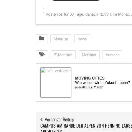
Kostenlos für 30 Tage, danach 12,99 € im Monat. J
1
Mobilität
News
E-Mobilität
Mobilität
Verkehr
MOVING CITIES
Wie wollen wir in Zukunft leben?
polisMOBILITY 2021
Vorheriger Beitrag
CAMPUS AM RANDE DER ALPEN VON HENNING LARS
ARCHITECTS