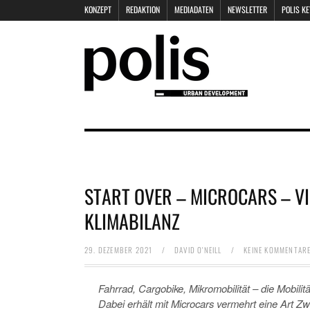
KONZEPT
REDAKTION
MEDIADATEN
NEWSLETTER
POLIS K
START OVER – MICROCARS – VI
KLIMABILANZ
29. DEZEMBER 2021
/
DAVID O'NEILL
/
KEINE KOMMENTAR
Fahrrad, Cargobike, Mikromobilität – die Mobili
Dabei erhält mit Microcars vermehrt eine Art Z