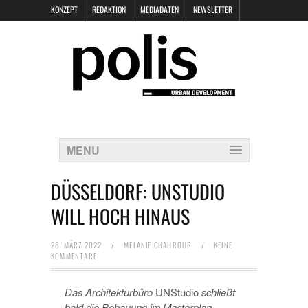
KONZEPT
REDAKTION
MEDIADATEN
NEWSLETTER
POLIS KEYNOTES
KONTAKT
DATENSCHUTZ
IMPRESSUM
MENU
DÜSSELDORF: UNSTUDIO
WILL HOCH HINAUS
28. MÄRZ 2022
/
MELANIE CHAHROUR
/
KEINE
KOMMENTARE
Das Architekturbüro
UNStudio
schließt
bald die Bebauung im Masterplan