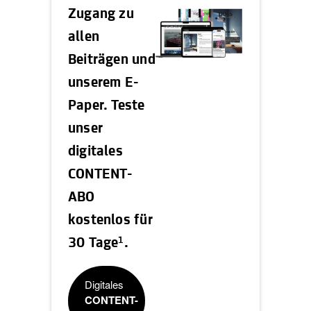
Zugang zu
allen
Beiträgen und
unserem E-
Paper. Teste
unser
digitales
CONTENT-
ABO
kostenlos für
1
30 Tage
.
Digitales
CONTENT-