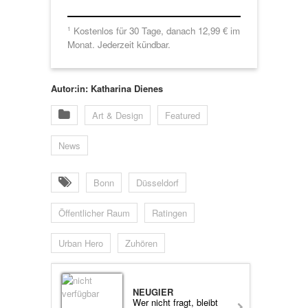
Kostenlos für 30 Tage, danach 12,99 € im
1
Monat. Jederzeit kündbar.
Autor:in: Katharina Dienes
Art & Design
Featured
News
Bonn
Düsseldorf
Öffentlicher Raum
Ratingen
Urban Hero
Zuhören
NEUGIER
Wer nicht fragt, bleibt