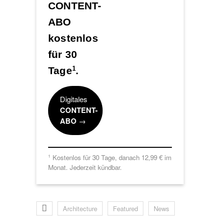
CONTENT-
ABO
kostenlos
für 30
Tage
.
1
Digitales
CONTENT-
ABO
→
Kostenlos für 30 Tage, danach 12,99 € im
1
Monat. Jederzeit kündbar.
Architecture
Featured
News