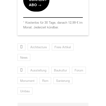
ABO
→
Kostenlos für 30 Tage, danach 12,99 € im
1
Monat. Jederzeit kündbar.
Architecture
Freie Artikel
News
Ausstellung
Baukultur
Forum
Monument
Rom
Sanierung
Umbau