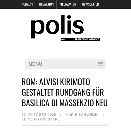
KONZEPT
REDAKTION
MEDIADATEN
NEWSLETTER
POLIS KEYNOTES
KONTAKT
DATENSCHUTZ
IMPRESSUM
MENU
ROM: ALVISI KIRIMOTO
GESTALTET RUNDGANG FÜR
BASILICA DI MASSENZIO NEU
31. OKTOBER 2025
/
MARIE SCHWEMIN
/
KEINE KOMMENTARE