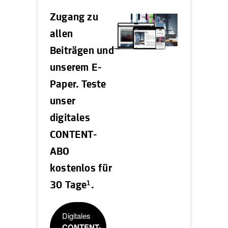
Zugang zu
allen
Beiträgen und
unserem E-
Paper. Teste
unser
digitales
CONTENT-
ABO
kostenlos für
1
30 Tage
.
Digitales
CONTENT-