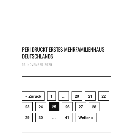
PERI DRUCKT ERSTES MEHRFAMILIENHAUS
DEUTSCHLANDS
19. NOVEMBER 2020
« Zurück
1
…
20
21
22
23
24
25
26
27
28
29
30
…
41
Weiter »