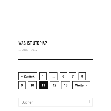
WAS IST UTOPIA?
1. JUNI 2017
« Zurück
1
…
6
7
8
9
10
11
12
13
Weiter »