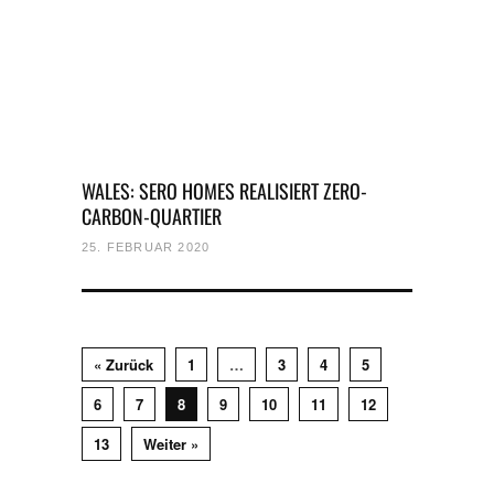
WALES: SERO HOMES REALISIERT ZERO-
CARBON-QUARTIER
25. FEBRUAR 2020
« Zurück
1
…
3
4
5
6
7
8
9
10
11
12
13
Weiter »