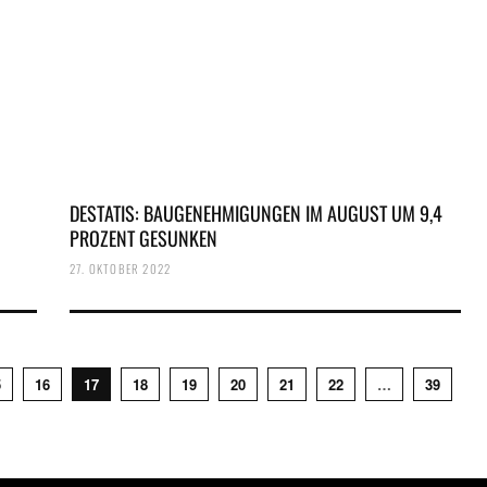
DESTATIS: BAUGENEHMIGUNGEN IM AUGUST UM 9,4
PROZENT GESUNKEN
27. OKTOBER 2022
5
16
17
18
19
20
21
22
…
39