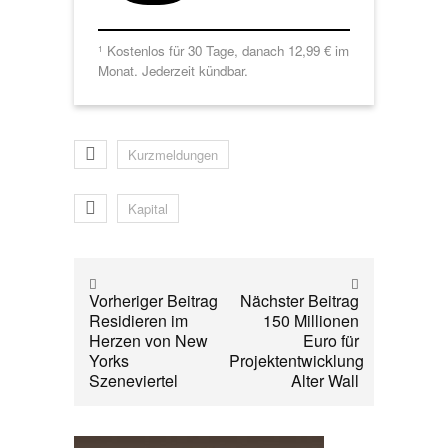
Kostenlos für 30 Tage, danach 12,99 € im
1
Monat. Jederzeit kündbar.
Kurzmeldungen
Kapital
Vorheriger Beitrag
Nächster Beitrag
Residieren im
150 Millionen
Herzen von New
Euro für
Yorks
Projektentwicklung
Szeneviertel
Alter Wall