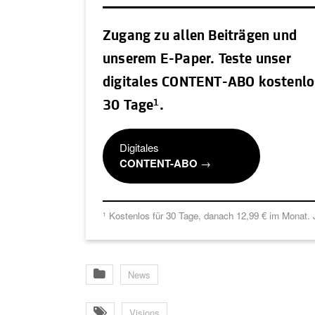
Zugang zu allen Beiträgen und
unserem E-Paper. Teste unser
digitales CONTENT-ABO kostenlo
1
30 Tage
.
Digitales
CONTENT-ABO
→
Kostenlos für 30 Tage, danach 12,99 € im Monat. J
1
News
Visions