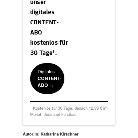
unser
digitales
CONTENT-
ABO
kostenlos für
1
30 Tage
.
Digitales
CONTENT-
ABO
→
Kostenlos für 30 Tage, danach 12,99 € im
1
Monat. Jederzeit kündbar.
Autor:in: Katharina Kirschner