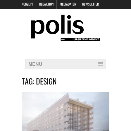
KONZEPT
REDAKTION
MEDIADATEN
NEWSLETTER
POLIS KEYNOTES
KONTAKT
DATENSCHUTZ
IMPRESSUM
MENU
TAG:
DESIGN