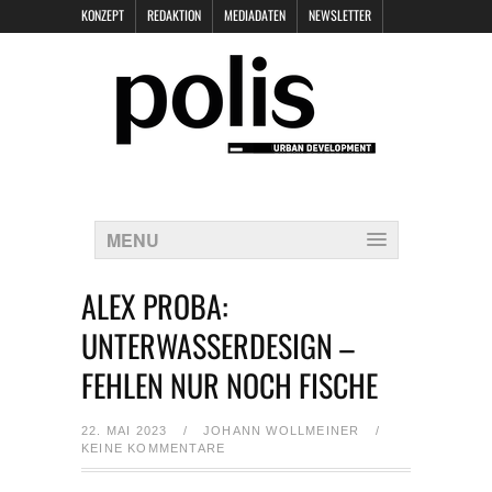
KONZEPT
REDAKTION
MEDIADATEN
NEWSLETTER
POLIS KEYNOTES
KONTAKT
DATENSCHUTZ
IMPRESSUM
MENU
ALEX PROBA:
UNTERWASSERDESIGN –
FEHLEN NUR NOCH FISCHE
22. MAI 2023
/
JOHANN WOLLMEINER
/
KEINE KOMMENTARE