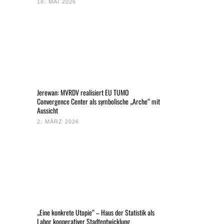
18. MAI 2026
Jerewan: MVRDV realisiert EU TUMO
Convergence Center als symbolische „Arche“ mit
Aussicht
2. MÄRZ 2026
„Eine konkrete Utopie“ – Haus der Statistik als
Labor kooperativer Stadtentwicklung