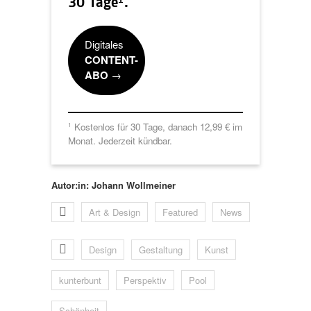
1
30 Tage
.
Digitales
CONTENT-
ABO
→
Kostenlos für 30 Tage, danach 12,99 € im
1
Monat. Jederzeit kündbar.
Autor:in: Johann Wollmeiner
Art & Design
Featured
News
Design
Gestaltung
Kunst
kunterbunt
Perspektiv
Pool
Schönheit