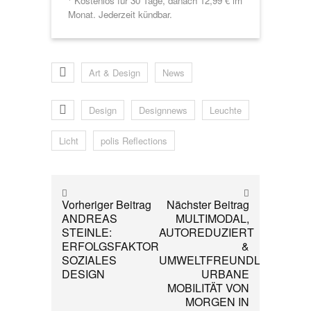
Kostenlos für 30 Tage, danach 12,99 € im
Monat. Jederzeit kündbar.
Art & Design
News
Design
Designnews
Leuchte
Licht
polis Reflections
Vorheriger Beitrag
Nächster Beitrag
ANDREAS
MULTIMODAL,
STEINLE:
AUTOREDUZIERT
ERFOLGSFAKTOR
&
SOZIALES
UMWELTFREUNDLICH:
DESIGN
URBANE
MOBILITÄT VON
MORGEN IN