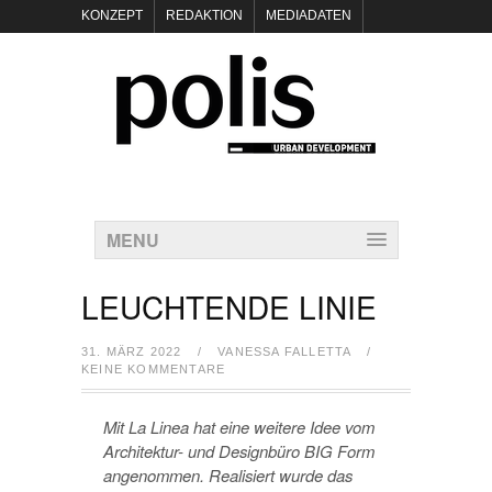
KONZEPT
REDAKTION
MEDIADATEN
NEWSLETTER
POLIS KEYNOTES
KONTAKT
DATENSCHUTZ
IMPRESSUM
MENU
LEUCHTENDE LINIE
31. MÄRZ 2022
/
VANESSA FALLETTA
/
KEINE KOMMENTARE
Mit La Linea hat eine weitere Idee vom
Architektur- und Designbüro BIG Form
angenommen. Realisiert wurde das