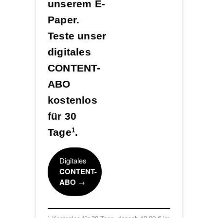
unserem E-
Paper.
Teste unser
digitales
CONTENT-
ABO
kostenlos
für 30
Tage
.
1
Digitales
CONTENT-
ABO
→
1