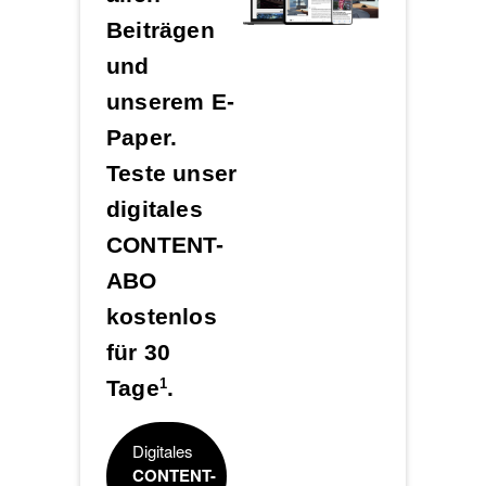
Beiträgen
und
unserem E-
Paper.
Teste unser
digitales
CONTENT-
ABO
kostenlos
für 30
Tage
.
1
Digitales
CONTENT-