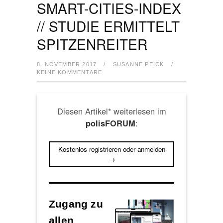
SMART-CITIES-INDEX
// STUDIE ERMITTELT
SPITZENREITER
8. NOVEMBER 2017
/
SUSANNE PEICK
/
KEINE KOMMENTARE
Diesen Artikel* weiterlesen im
:
polisFORUM
Kostenlos registrieren oder anmelden
→
Zugang zu
allen