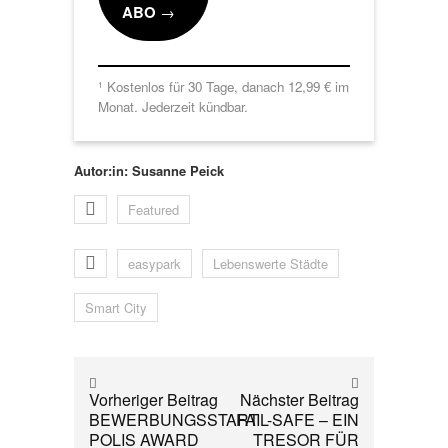
ABO
→
Kostenlos für 30 Tage, danach 12,99 € im
1
Monat. Jederzeit kündbar.
Autor:in: Susanne Peick
Featured
easypark
Lebenswerte Städte
Smart City
Vorheriger Beitrag
Nächster Beitrag
BEWERBUNGSSTART
FAIL-SAFE – EIN
POLIS AWARD
TRESOR FÜR