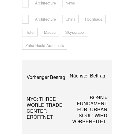
Architecture
News
Architecture
China
Hochhaus
Hotel
Macau
Skyscraper
Zaha Hadid Architects
Nächster Beitrag
Vorheriger Beitrag
BONN //
NYC: THREE
FUNDAMENT
WORLD TRADE
FÜR „URBAN
CENTER
SOUL“ WIRD
ERÖFFNET
VORBEREITET