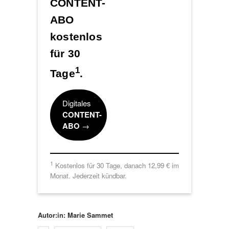
CONTENT-
ABO
kostenlos
für 30
1
Tage
.
Digitales
CONTENT-
ABO
→
1
Kostenlos für 30 Tage, danach 12,99 € im
Monat. Jederzeit kündbar.
Autor:in: Marie Sammet