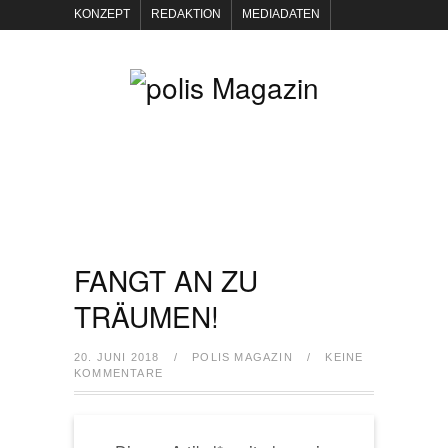
KONZEPT
REDAKTION
MEDIADATEN
NEWSLETTER
POLIS KEYNOTES
KONTAKT
DATENSCHUTZ
IMPRESSUM
FANGT AN ZU
TRÄUMEN!
20. JUNI 2018
/
POLIS MAGAZIN
/
KEINE
KOMMENTARE