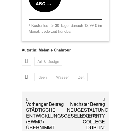
ABO
→
Kostenlos für 30 Tage, danach 12,99 € im
1
Monat. Jederzeit kündbar.
Autor:in: Melanie Chahrour
Art & Design
Ideen
Wasser
Zelt
Vorheriger Beitrag
Nächster Beitrag
STÄDTISCHE
NEUGESTALTUNG
ENTWICKLUNGSGESELLSCHAFT
UNIVERSITY
(EWMG)
COLLEGE
ÜBERNIMMT
DUBLIN: