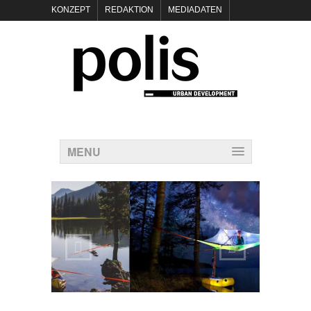
KONZEPT
REDAKTION
MEDIADATEN
NEWSLETTER
POLIS KEYNOTES
KONTAKT
DATENSCHUTZ
IMPRESSUM
MENU