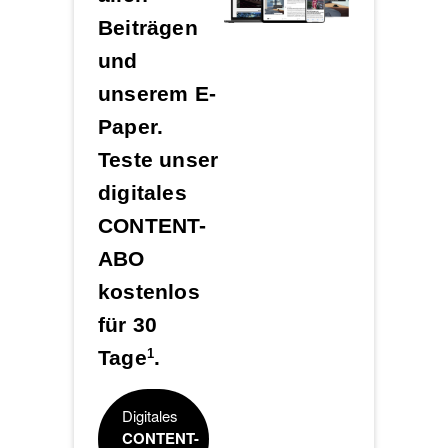
Beiträgen
und
unserem E-
Paper.
Teste unser
digitales
CONTENT-
ABO
kostenlos
für 30
Tage
.
1
Digitales
CONTENT-