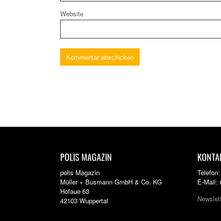
Website
POLIS MAGAZIN
KONTA
polis Magazin
Telefon
Müller + Busmann GmbH & Co. KG
E-Mail:
Hofaue 63
Newslet
42103 Wuppertal