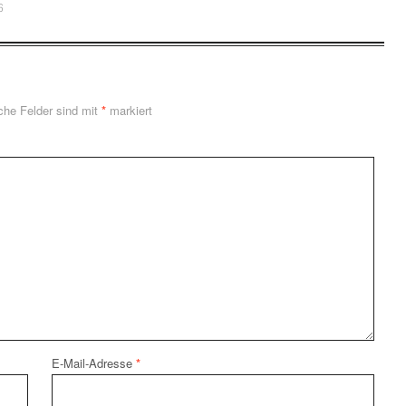
6
iche Felder sind mit
*
markiert
E-Mail-Adresse
*