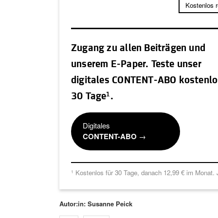
Kostenlos 
Zugang zu allen Beiträgen und
unserem E-Paper. Teste unser
digitales CONTENT-ABO kostenlo
1
30 Tage
.
Digitales
CONTENT-ABO
→
Kostenlos für 30 Tage, danach 12,99 € im Monat. J
1
Autor:in: Susanne Peick