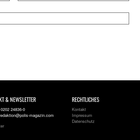
KT & NEWSLETTER
RECHTLICHES
: 0202 24836-0
Kontakt
 redaktion@polis-magazin.com
Impressum
Datenschutz
ter