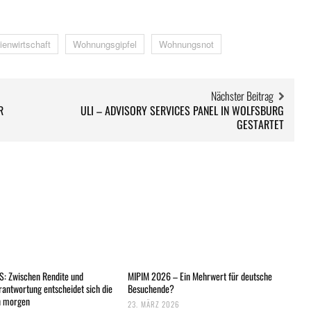
ienwirtschaft
Wohnungsgipfel
Wohnungsnot
Nächster Beitrag
R
ULI – ADVISORY SERVICES PANEL IN WOLFSBURG
GESTARTET
: Zwischen Rendite und
MIPIM 2026 – Ein Mehrwert für deutsche
rantwortung entscheidet sich die
Besuchende?
n morgen
23. MÄRZ 2026