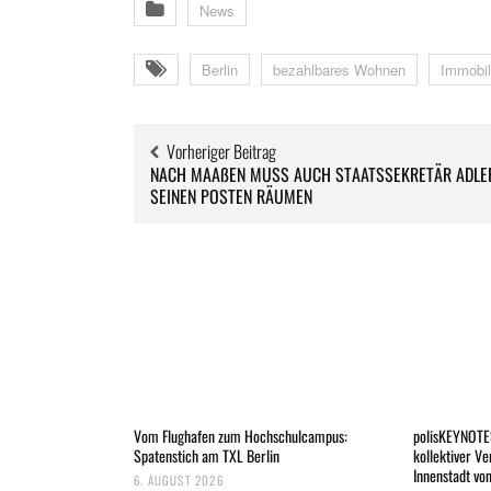
News
Berlin
bezahlbares Wohnen
Immobil
Vorheriger Beitrag
NACH MAAßEN MUSS AUCH STAATSSEKRETÄR ADLE
SEINEN POSTEN RÄUMEN
Vom Flughafen zum Hochschulcampus:
polisKEYNOTES
Spatenstich am TXL Berlin
kollektiver Ve
Innenstadt vo
6. AUGUST 2026