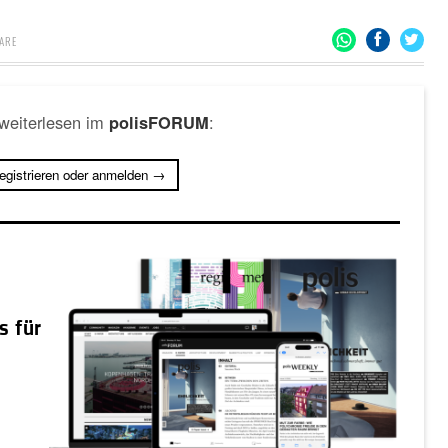
ARE
 weiterlesen im
:
polisFORUM
registrieren oder anmelden →
s für