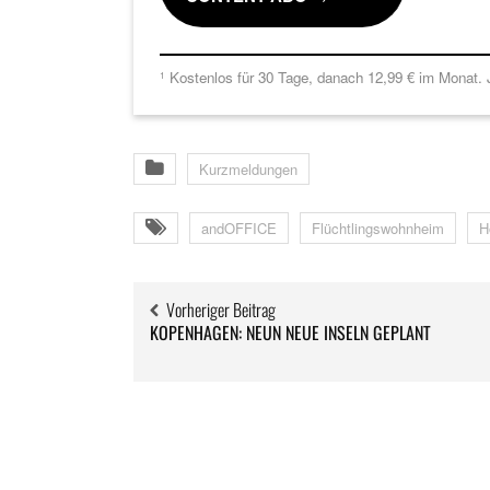
Kostenlos für 30 Tage, danach 12,99 € im Monat. J
1
Kurzmeldungen
andOFFICE
Flüchtlingswohnheim
H
Vorheriger Beitrag
KOPENHAGEN: NEUN NEUE INSELN GEPLANT