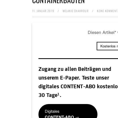
11. JANUAR 2019
/
MELANIE CHAHROUR
/
KEINE KOMMENT
Diesen Artikel*
Kostenlos 
Zugang zu allen Beiträgen und
unserem E-Paper. Teste unser
digitales CONTENT-ABO kostenlo
1
30 Tage
.
Digitales
CONTENT-ABO
→