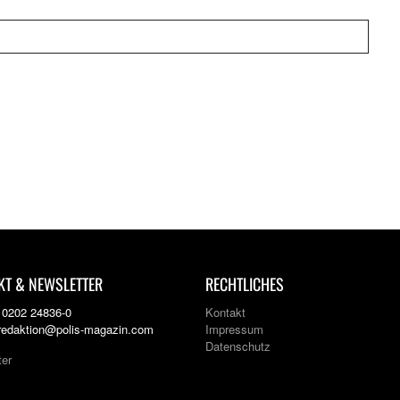
KT & NEWSLETTER
RECHTLICHES
: 0202 24836-0
Kontakt
 redaktion@polis-magazin.com
Impressum
Datenschutz
ter