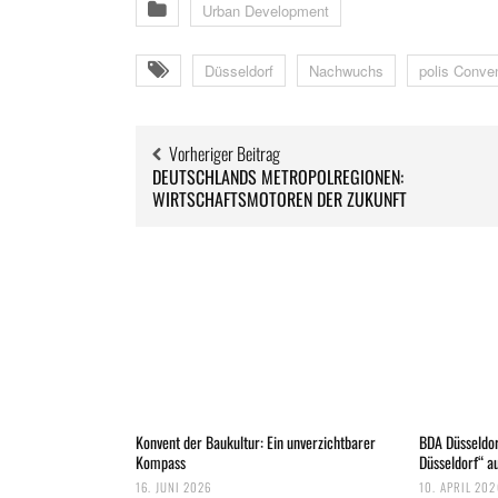
Urban Development
Düsseldorf
Nachwuchs
polis Conve
Vorheriger Beitrag
DEUTSCHLANDS METROPOLREGIONEN:
WIRTSCHAFTSMOTOREN DER ZUKUNFT
Konvent der Baukultur: Ein unverzichtbarer
BDA Düsseldor
Kompass
Düsseldorf“ a
16. JUNI 2026
10. APRIL 202