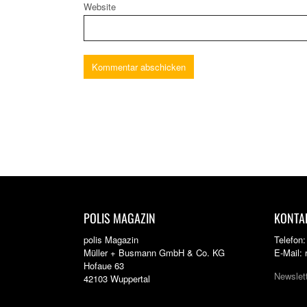
Website
POLIS MAGAZIN
KONTA
polis Magazin
Telefon
Müller + Busmann GmbH & Co. KG
E-Mail:
Hofaue 63
Newslet
42103 Wuppertal