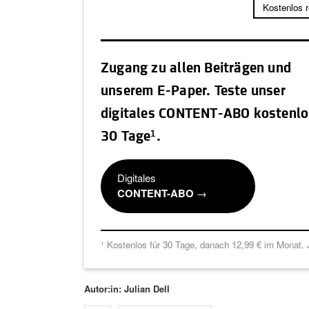
Kostenlos 
Zugang zu allen Beiträgen und
unserem E-Paper. Teste unser
digitales CONTENT-ABO kostenlo
1
30 Tage
.
Digitales
CONTENT-ABO
→
Kostenlos für 30 Tage, danach 12,99 € im Monat. J
1
Autor:in: Julian Dell