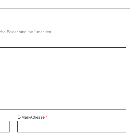
iche Felder sind mit
*
markiert
E-Mail-Adresse
*