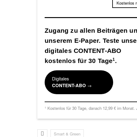
Kostenlos 
Zugang zu allen Beiträgen u
unserem E-Paper. Teste unse
digitales CONTENT-ABO
kostenlos für 30 Tage
.
1
Digitales
CONTENT-ABO
→
Kostenlos für 30 Tage, danach 12,99 € im Monat. J
1
Smart & Green