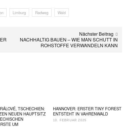
on
Limburg
Radweg
Wald
Nächster Beitrag
DER
NACHHALTIG BAUEN – WIE MAN SCHUTT IN
ROHSTOFFE VERWANDELN KANN
RÁLOVÉ, TSCHECHIEN:
HANNOVER: ERSTER TINY FOREST
ZEN NEUEN HAUPTSITZ
ENTSTEHT IN VAHRENWALD
HECHISCHEN
10. FEBRUAR 2025
ORSTE UM