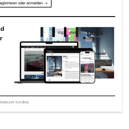
registrieren oder anmelden →
nd
r
ederzeit kündbar.