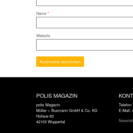
Name
*
Website
POLIS MAGAZIN
KONT
polis Magazin
Telefon
Müller + Busmann GmbH & Co. KG
E-Mail:
Hofaue 63
Newslet
42103 Wuppertal