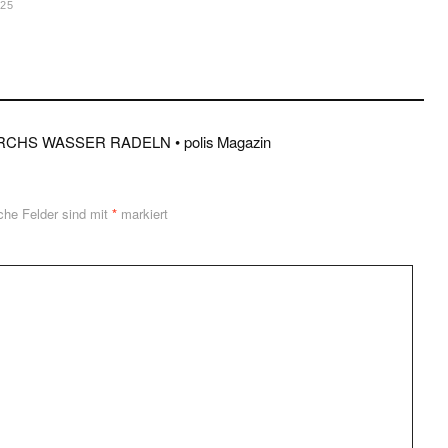
025
CHS WASSER RADELN • polis Magazin
iche Felder sind mit
*
markiert