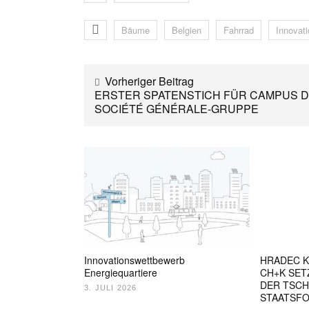
Bäume
Belgien
Fahrrad
Innovati
Vorheriger Beitrag
ERSTER SPATENSTICH FÜR CAMPUS 
SOCIÉTÉ GÉNÉRALE-GRUPPE
Innovationswettbewerb
HRADEC K
Energiequartiere
CH+K SET
DER TSC
3. JULI 2026
STAATSF