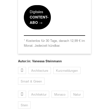
Digitales
CONTENT-
ABO
→
Kostenlos für 30 Tage, danach 12,99 € im
1
Monat. Jederzeit kündbar.
Autor:in: Vanessa Steinmann
Architecture
Kurzmeldungen
Smart & Green
Architektur
Monaco
Natur
Stein