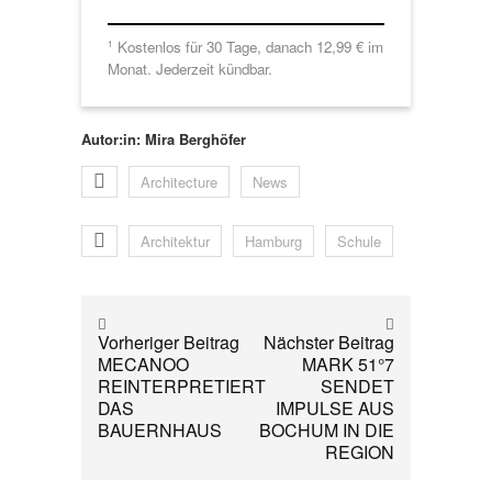
Kostenlos für 30 Tage, danach 12,99 € im
1
Monat. Jederzeit kündbar.
Autor:in: Mira Berghöfer
Architecture
News
Architektur
Hamburg
Schule
Vorheriger Beitrag
Nächster Beitrag
MECANOO
MARK 51°7
REINTERPRETIERT
SENDET
DAS
IMPULSE AUS
BAUERNHAUS
BOCHUM IN DIE
REGION