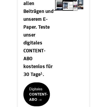
allen
Beiträgen und
unserem E-
Paper. Teste
unser
digitales
CONTENT-
ABO
kostenlos für
1
30 Tage
.
Digitales
CONTENT-
ABO
→