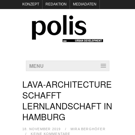
KONZEPT
REDAKTION
MEDIADATEN
NEWSLETTER
POLIS KEYNOTES
KONTAKT
DATENSCHUTZ
IMPRESSUM
MENU
LAVA-ARCHITECTURE
SCHAFFT
LERNLANDSCHAFT IN
HAMBURG
18. NOVEMBER 2019
/
MIRA BERGHÖFER
/
KEINE KOMMENTARE