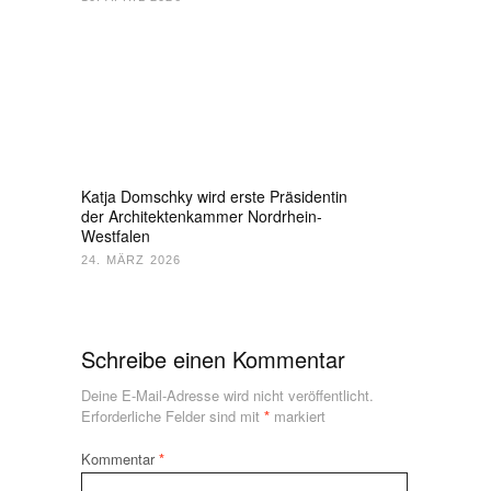
Katja Domschky wird erste Präsidentin
der Architektenkammer Nordrhein-
Westfalen
24. MÄRZ 2026
Schreibe einen Kommentar
Deine E-Mail-Adresse wird nicht veröffentlicht.
Erforderliche Felder sind mit
*
markiert
Kommentar
*