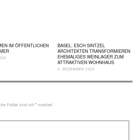
EN IM ÖFFENTLICHEN
BASEL: ESCH SINTZEL
MER
ARCHITEKTEN TRANSFORMIEREN
EHEMALIGES WEINLAGER ZUM
024
ATTRAKTIVEN WOHNHAUS
4. DEZEMBER 2023
iche Felder sind mit
*
markiert