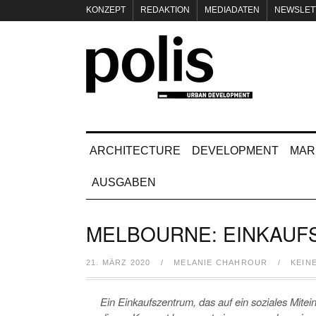
KONZEPT
REDAKTION
MEDIADATEN
NEWSLET
IMPRESSUM
ARCHITECTURE
DEVELOPMENT
MAR
AUSGABEN
MELBOURNE: EINKAUF
21. MÄRZ 2020
/
MELANIE CHAHROUR
/
KEIN
Ein Einkaufszentrum, das auf ein soziales Mitei