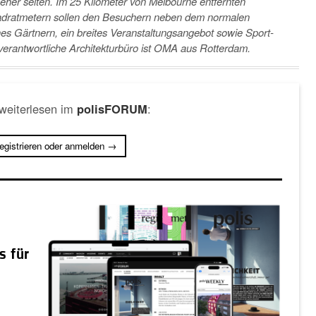
her selten. Im 25 Kilometer von Melbourne entfernten
 Quadratmetern sollen den Besuchern neben dem normalen
anes Gärtnern, ein breites Veranstaltungsangebot sowie Sport-
verantwortliche Architekturbüro ist OMA aus Rotterdam.
 weiterlesen im
:
polisFORUM
registrieren oder anmelden →
s für