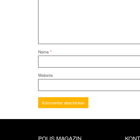
Name
*
Website
POLIS MAGAZIN
KONT