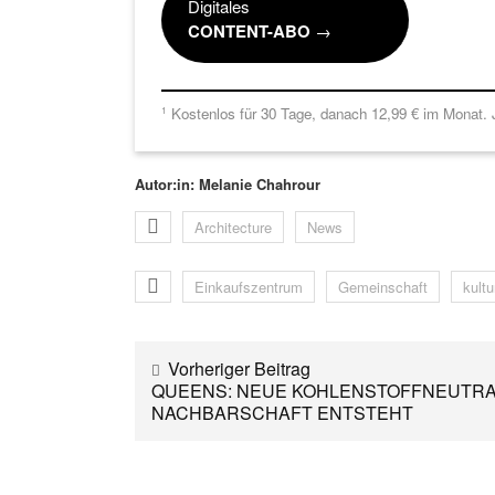
Digitales
CONTENT-ABO
→
Kostenlos für 30 Tage, danach 12,99 € im Monat. J
1
Autor:in: Melanie Chahrour
Architecture
News
Einkaufszentrum
Gemeinschaft
kult
Vorheriger Beitrag
QUEENS: NEUE KOHLENSTOFFNEUTR
NACHBARSCHAFT ENTSTEHT