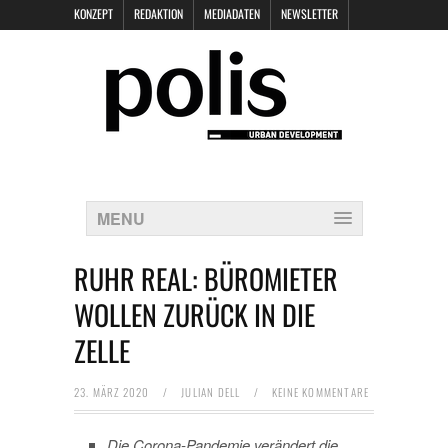
KONZEPT
REDAKTION
MEDIADATEN
NEWSLETTER
POLIS KEYNOTES
KONTAKT
DATENSCHUTZ
IMPRESSUM
MENU
RUHR REAL: BÜROMIETER
WOLLEN ZURÜCK IN DIE
ZELLE
23. MÄRZ 2020
/
JULIAN DELL
/
KEINE KOMMENTARE
Die Corona-Pandemie verändert die