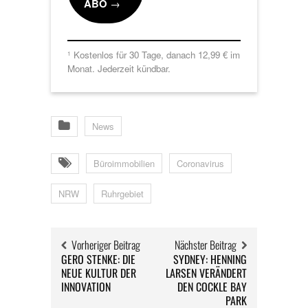
ABO
→
Kostenlos für 30 Tage, danach 12,99 € im
1
Monat. Jederzeit kündbar.
News
Büroimmobilien
Coronavirus
NRW
Ruhrgebiet
Vorheriger Beitrag
Nächster Beitrag
GERO STENKE: DIE
SYDNEY: HENNING
NEUE KULTUR DER
LARSEN VERÄNDERT
INNOVATION
DEN COCKLE BAY
PARK