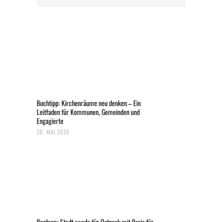
Buchtipp: Kirchenräume neu denken – Ein
Leitfaden für Kommunen, Gemeinden und
Engagierte
20. MAI 2026
Bochum: Stadt wurde für Ostpark mit Preis für