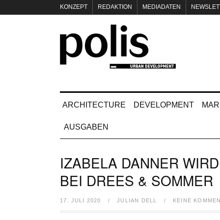
KONZEPT
REDAKTION
MEDIADATEN
NEWSLET
IMPRESSUM
ARCHITECTURE
DEVELOPMENT
MAR
AUSGABEN
IZABELA DANNER WIR
BEI DREES & SOMMER
17. JULI 2020
/
JULIAN DELL
/
KEINE KOMME