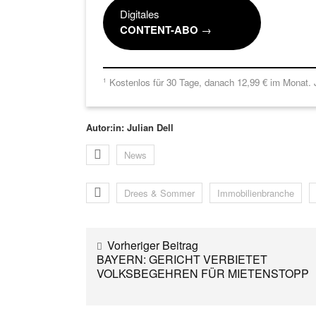
Digitales
CONTENT-ABO
→
Kostenlos für 30 Tage, danach 12,99 € im Monat. J
1
Autor:in: Julian Dell
News
Drees & Sommer
Immobilienbranche
Vorheriger Beitrag
BAYERN: GERICHT VERBIETET
VOLKSBEGEHREN FÜR MIETENSTOPP