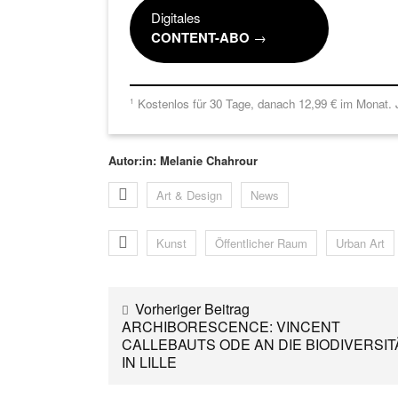
Digitales
CONTENT-ABO
→
Kostenlos für 30 Tage, danach 12,99 € im Monat. J
1
Autor:in: Melanie Chahrour
Art & Design
News
Kunst
Öffentlicher Raum
Urban Art
Vorheriger Beitrag
ARCHIBORESCENCE: VINCENT
CALLEBAUTS ODE AN DIE BIODIVERSIT
IN LILLE