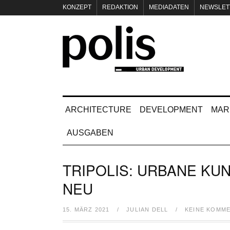
KONZEPT
REDAKTION
MEDIADATEN
NEWSLET
IMPRESSUM
ARCHITECTURE
DEVELOPMENT
MAR
AUSGABEN
TRIPOLIS: URBANE KU
NEU
15. MÄRZ 2021
/
JULIAN DELL
/
KEINE KOMM