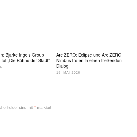
: Bjarke Ingels Group
Arc ZERO: Eclipse und Arc ZERO:
ltet „Die Bühne der Stadt“
Nimbus treten in einen fließenden
Dialog
26
18. MAI 2026
iche Felder sind mit
*
markiert