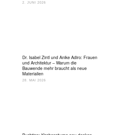
2. JUNI 2026
Dr. Isabel Zintl und Anike Adiro: Frauen
und Architektur – Warum die
Bauwende mehr braucht als neue
Materialien
28. MAI 2026
Buchtipp: Kirchenräume neu denken –