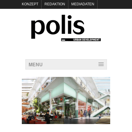
KONZEPT
REDAKTION
MEDIADATEN
NEWSLETTER
POLIS KEYNOTES
KONTAKT
DATENSCHUTZ
IMPRESSUM
MENU