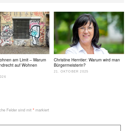
hnen am Limit – Warum
Christine Herntier: Warum wird man
undrecht auf Wohnen
Bürgermeisterin?
21. OKTOBER 2025
2026
iche Felder sind mit
*
markiert