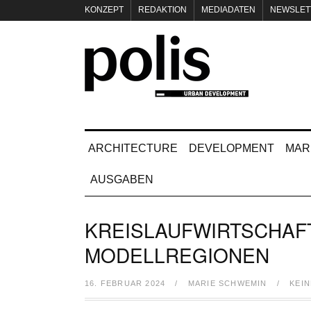
KONZEPT
REDAKTION
MEDIADATEN
NEWSLET
IMPRESSUM
ARCHITECTURE
DEVELOPMENT
MAR
AUSGABEN
KREISLAUFWIRTSCHAF
MODELLREGIONEN
16. FEBRUAR 2024
/
MARIE SCHWEMIN
/
KEI