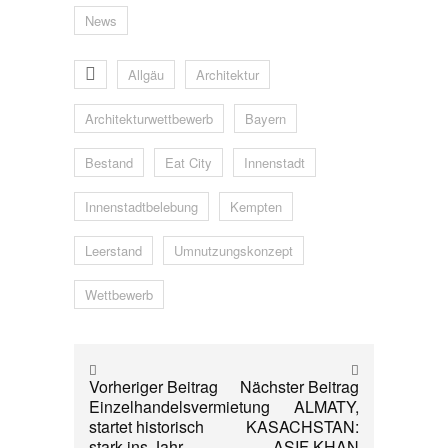
News
Allgäu
Architektur
Architekturwettbewerb
Bayern
Bestand
Eat City
Innenstadt
Innenstadtbelebung
Kempten
Leerstand
Umnutzungskonzept
Wettbewerb
Vorheriger Beitrag
Nächster Beitrag
Einzelhandelsvermietung
ALMATY,
startet historisch
KASACHSTAN:
stark ins Jahr
ASIF KHAN