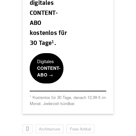
digitales
CONTENT-
ABO
kostenlos für
1
30 Tage
.
Digitales
CONTENT-
ABO
→
Kostenlos für 30 Tage, danach 12,99 € im
1
Monat. Jederzeit kündbar.
Architecture
Freie Artikel