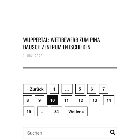
WUPPERTAL: WETTBEWERB ZUM PINA
BAUSCH ZENTRUM ENTSCHIEDEN
7. JUNI 2023
« Zurück
1
…
5
6
7
8
9
10
11
12
13
14
15
…
34
Weiter »