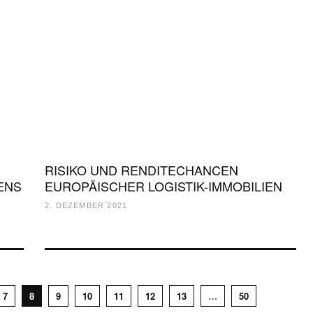
RISIKO UND RENDITECHANCEN
ENS
EUROPÄISCHER LOGISTIK-IMMOBILIEN
2. DEZEMBER 2021
7
8
9
10
11
12
13
…
50