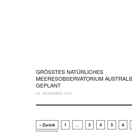
GRÖSSTES NATÜRLICHES
MEERESOBSERVATORIUM AUSTRALI
GEPLANT
10. DEZEMBER 2021
« Zurück
1
…
3
4
5
6