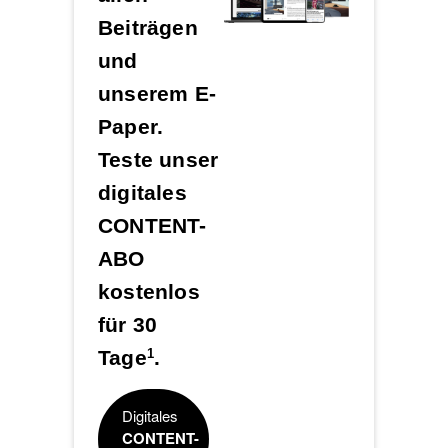
Beiträgen
und
unserem E-
Paper.
Teste unser
digitales
CONTENT-
ABO
kostenlos
für 30
Tage
.
1
Digitales
CONTENT-