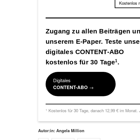
Kostenlos 
Zugang zu allen Beiträgen u
unserem E-Paper. Teste unse
digitales CONTENT-ABO
kostenlos für 30 Tage
.
1
Digitales
CONTENT-ABO
→
Kostenlos für 30 Tage, danach 12,99 € im Monat. J
1
Autor:in: Angela Million