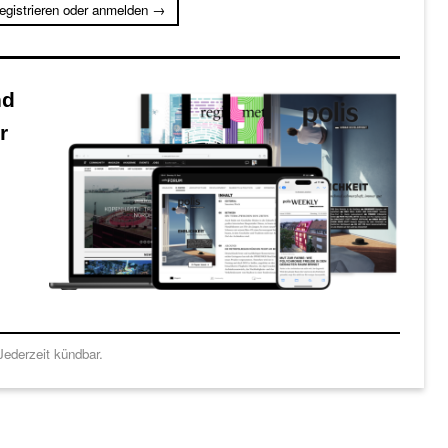
registrieren oder anmelden →
nd
r
ederzeit kündbar.