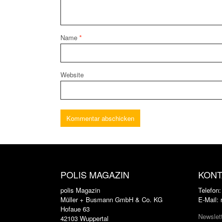
Name
*
Website
POLIS MAGAZIN
KONT
polis Magazin
Telefon
Müller + Busmann GmbH & Co. KG
E-Mail:
Hofaue 63
Newslet
42103 Wuppertal